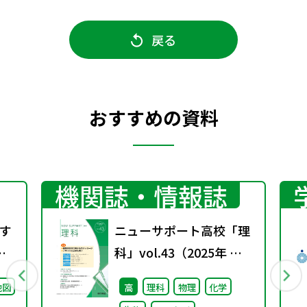
戻る
おすすめの資料
機関誌・情報誌
す
ニューサポート高校「理
配
科」vol.43（2025年 春
号）
地図
高
理科
物理
化学