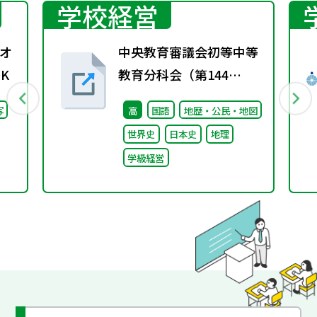
学校経営
オ
中央教育審議会初等中等
K
教育分科会（第144
回） 配付資料
写
高
国語
地歴・公民・地図
世界史
日本史
地理
学級経営