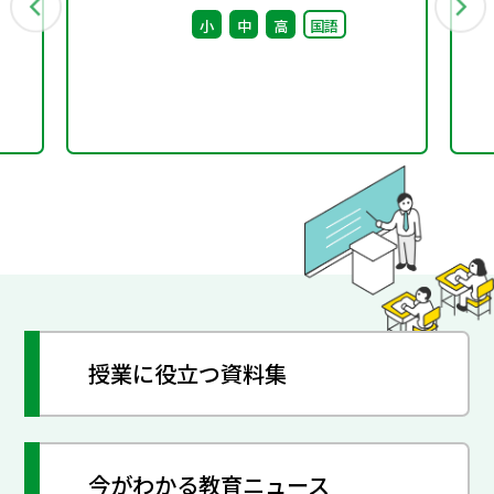
回） 配付資料
小
中
高
国語
授業に役立つ資料集
今がわかる教育ニュース