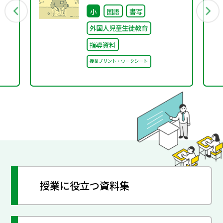
ど
帳
小
国語
書写
れ
外国人児童生徒教育
）
指導資料
授業プリント・ワークシート
授業に役立つ資料集