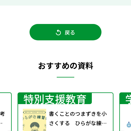
戻る
おすすめの資料
特別支援教育
考
書くことのつまずきを小
衣
さくする ひらがな練習