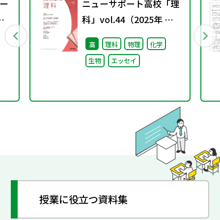
ー
ニューサポート高校「理
科」vol.44（2025年 秋
号）
高
理科
物理
化学
ル
生物
エッセイ
開
授業に役立つ資料集