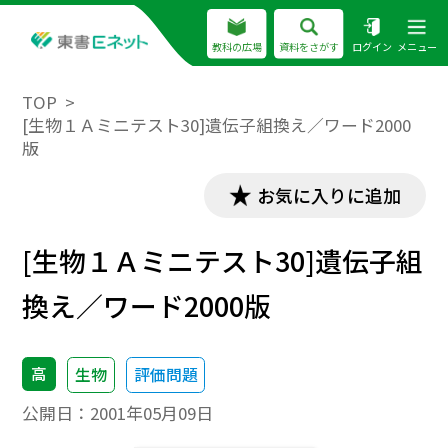
教科の広場
資料をさがす
ログイン
メニュー
TOP
[生物１Ａミニテスト30]遺伝子組換え／ワード2000
版
お気に入りに追加
[生物１Ａミニテスト30]遺伝子組
換え／ワード2000版
高
生物
評価問題
公開日：
2001年05月09日