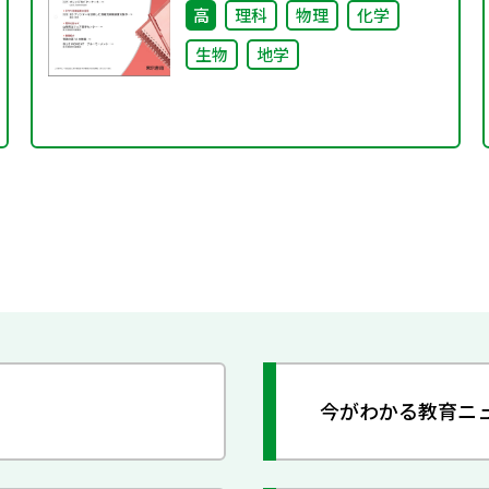
高
理科
物理
化学
生物
地学
今がわかる教育ニ