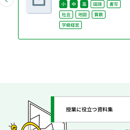
小
中
高
国語
書写
社会
地図
算数
学級経営
授業に役立つ資料集