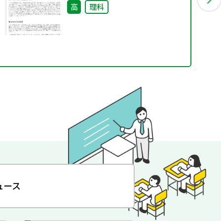
知能
高
理科
ュース