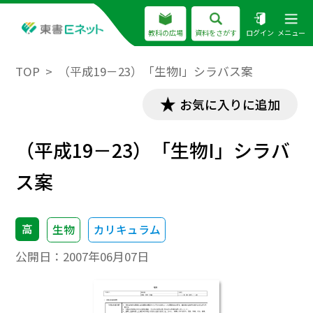
教科の広場
資料をさがす
ログイン
メニュー
TOP
（平成19－23）「生物I」シラバス案
お気に入りに追加
（平成19－23）「生物I」シラバ
ス案
高
生物
カリキュラム
公開日：
2007年06月07日