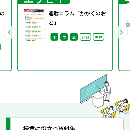
の
連載コラム「かがくのお
と」
小
中
高
理科
生物
授業に役立つ資料集