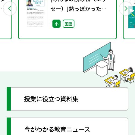
教科
セー）]熱っぽかったら
中
科学する
小
国語
授業に役立つ資料集
今がわかる教育ニュース