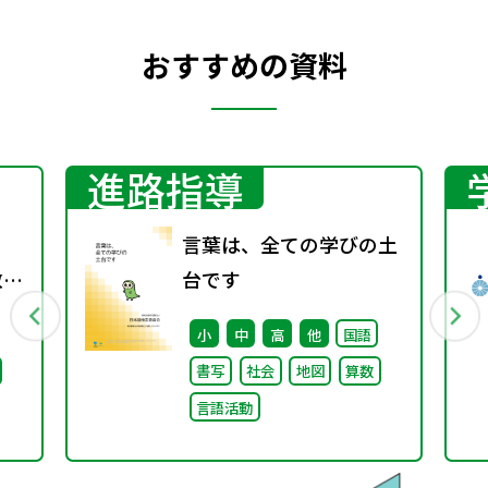
おすすめの資料
進路指導
言葉は、全ての学びの土
教師
台です
備
小
中
高
他
国語
策に
書写
社会
地図
算数
言語活動