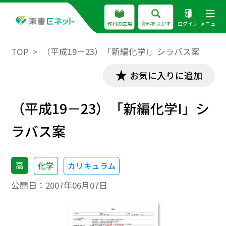
教科の広場
資料をさがす
ログイン
メニュー
TOP
（平成19－23）「新編化学I」シラバス案
お気に入りに追加
（平成19－23）「新編化学I」シ
ラバス案
高
化学
カリキュラム
公開日：
2007年06月07日