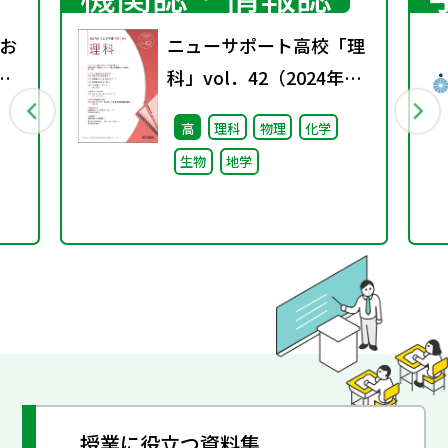
お
ニューサポート高校「理
は
科」vol．42（2024年秋
る
号）
高
理科
物理
化学
生物
地学
授業に役立つ資料集