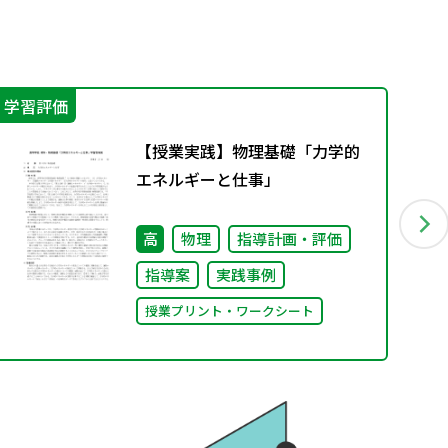
学習評価
学
【授業実践】物理基礎「力学的
エネルギーと仕事」
高
物理
指導計画・評価
指導案
実践事例
授業プリント・ワークシート