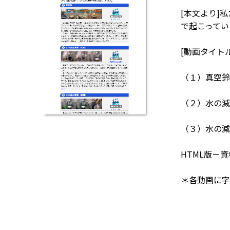
[本文より]
で起こってい
[動画タイトル
（１）真空鈴
（２）水の減
（３）水の減
HTML版－資
＊各動画に字