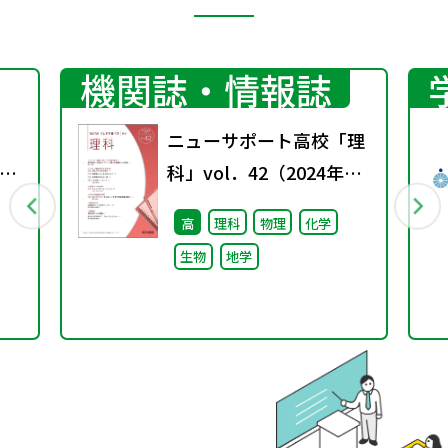
機関誌・情報誌
ニューサポート高校「理
」
科」vol．42（2024年秋
号）
高
理科
物理
化学
生物
地学