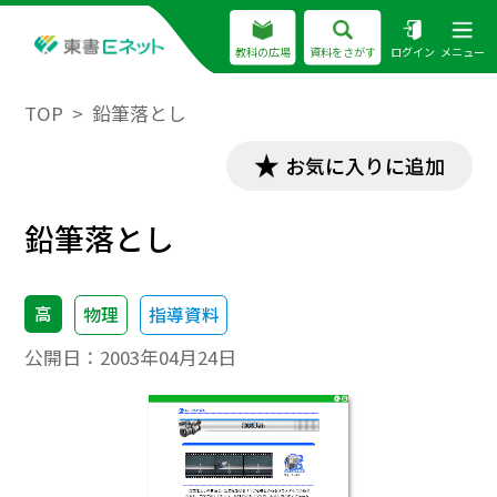
教科の広場
資料をさがす
ログイン
メニュー
TOP
鉛筆落とし
お気に入りに追加
鉛筆落とし
高
物理
指導資料
公開日：
2003年04月24日