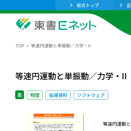
総合トップ
企
TOP
等速円運動と単振動／力学・II
等速円運動と単振動／力学・II
高
物理
指導資料
ソフトウェア
等速円運動と