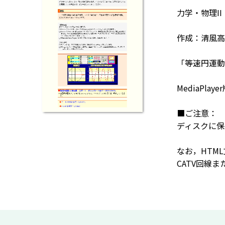
力学・物理II
作成：清風高
「等速円運動
MediaPlaye
■ご注意： 
ディスクに保
なお，HTM
CATV回線