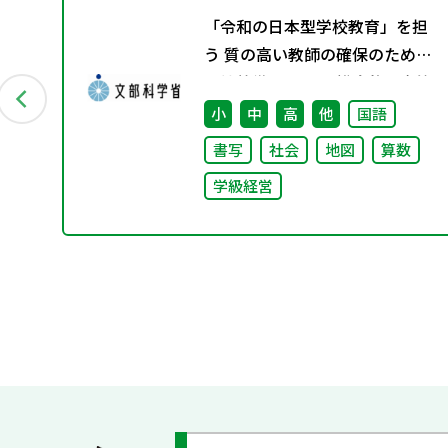
め
「令和の日本型学校教育」を担
ア
う 質の高い教師の確保のための
環境整備に関する 総合的な方策
について （答申）
小
中
高
他
国語
書写
社会
地図
算数
学級経営