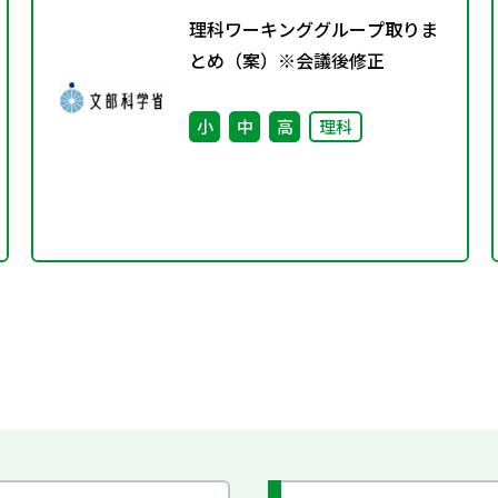
理科ワーキンググループ取りま
とめ（案）※会議後修正
小
中
高
理科