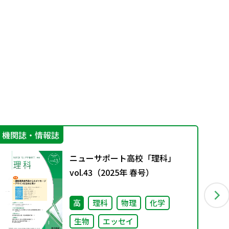
機関誌・情報誌
学
ニューサポート高校「理科」
vol.43（2025年 春号）
高
理科
物理
化学
生物
エッセイ