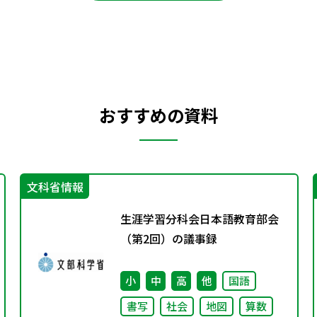
おすすめの資料
文科省情報
生涯学習分科会日本語教育部会
（第2回）の議事録
小
中
高
他
国語
書写
社会
地図
算数