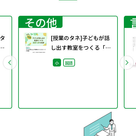
その他
タ
[授業のタネ]子どもが話
教科
し出す教室をつくる「ス
中
ピーチ」指導アイディア
小
国語