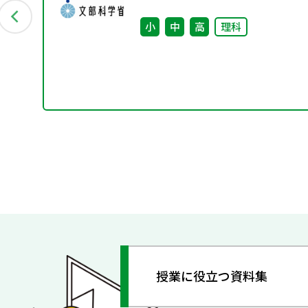
小
中
高
理科
授業に役立つ資料集