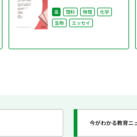
高
理科
物理
化学
生物
エッセイ
今がわかる教育ニ