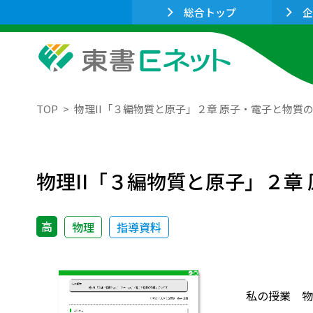
総合トップ
企
TOP
物理II「３編物質と原子」２章 原子・電子と物質
物理II「３編物質と原子」２章
高
物理
指導資料
私の授業 物