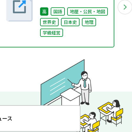
高
国語
地歴・公民・地図
世界史
日本史
地理
学級経営
ュース