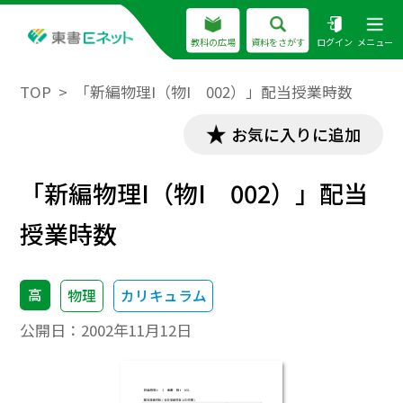
教科の広場
資料をさがす
ログイン
メニュー
TOP
「新編物理I（物I 002）」配当授業時数
お気に入りに追加
「新編物理I（物I 002）」配当
授業時数
高
物理
カリキュラム
公開日：
2002年11月12日