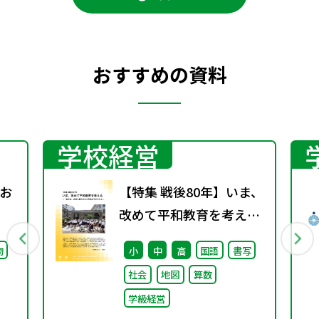
おすすめの資料
学校経営
お
【特集 戦後80年】いま、
改めて平和教育を考え
る〜「あの日」を語り継
物
小
中
高
国語
書写
ぐ本川小学校の子どもた
社会
地図
算数
ち〜
学級経営