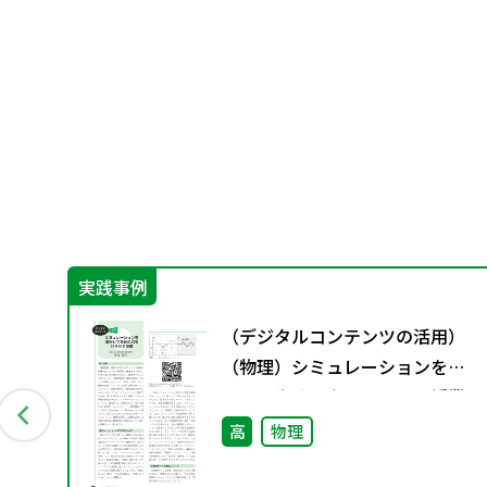
実践事例
別
（デジタルコンテンツの活用）
（物理）シミュレーションを使
用して生徒の力をひきだす授業
図
高
物理