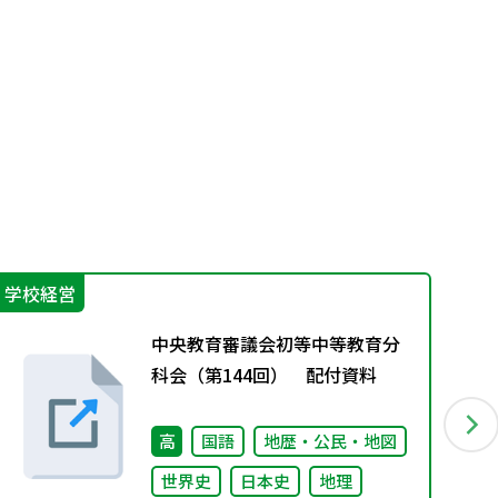
学校経営
エ
中央教育審議会初等中等教育分
科会（第144回） 配付資料
高
国語
地歴・公民・地図
世界史
日本史
地理