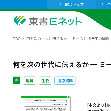
総合トップ
企
TOP
何を次の世代に伝えるか ─ ミームと遺伝子の関係
何を次の世代に伝えるか ─ ミ
高
理科
生物
指導資料
[本文より]