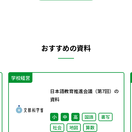
おすすめの資料
学校経営
日本語教育推進会議（第7回）の
資料
小
中
高
国語
書写
社会
地図
算数