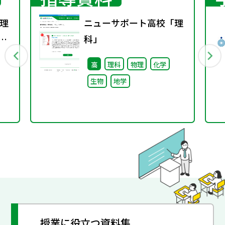
理
ニューサポート高校「理
年秋
科」
高
理科
物理
化学
生物
地学
授業に役立つ資料集