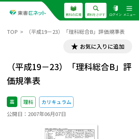
教科の広場
資料をさがす
ログイン
メニュー
TOP
（平成19－23）「理科総合B」評価規準表
お気に入りに追加
（平成19－23）「理科総合B」評
価規準表
高
理科
カリキュラム
公開日：
2007年06月07日