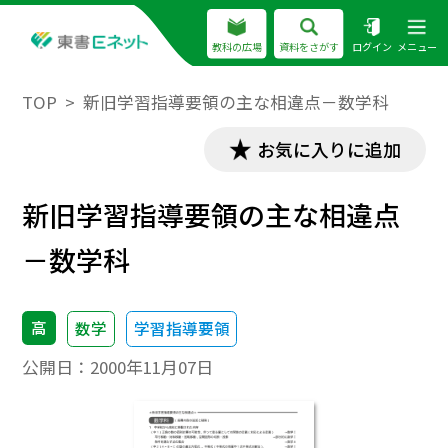
教科の広場
資料をさがす
ログイン
メニュー
TOP
新旧学習指導要領の主な相違点－数学科
お気に入りに追加
新旧学習指導要領の主な相違点
－数学科
高
数学
学習指導要領
公開日：
2000年11月07日