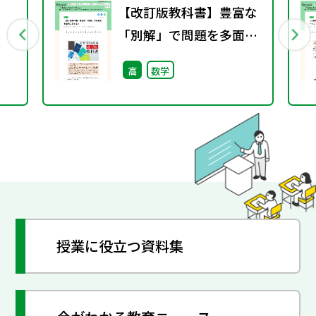
【改訂版教科書】豊富な
「別解」で問題を多面的
）
に捉える！
高
数学
授業に役立つ資料集