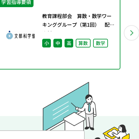
学習指導要領
指
教育課程部会 算数・数学ワー
キンググループ（第1回） 配付
資料
小
中
高
算数
数学