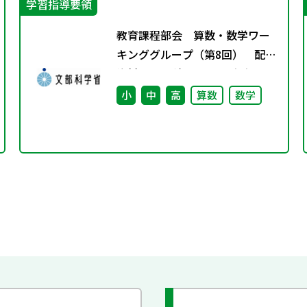
学習指導要領
教育課程部会 算数・数学ワー
キンググループ（第8回） 配付
資料 ※理科ワーキンググルー
プ（第7回）と合同開催
小
中
高
算数
数学