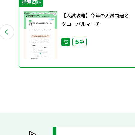
指導資料
6シ
【入試攻略】今年の入試問題と
科
グローバルマーチ
高
数学