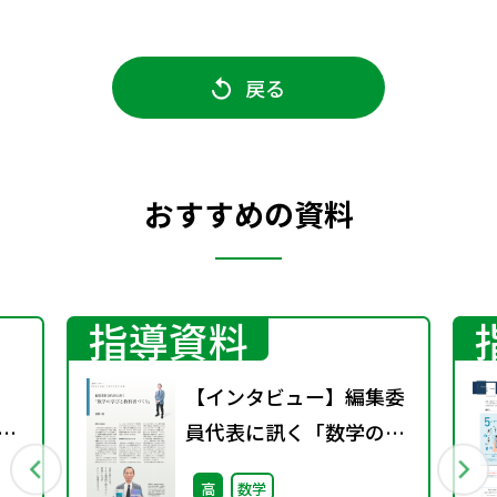
戻る
おすすめの資料
指導資料
【インタビュー】編集委
分野
員代表に訊く「数学の学
法
びと教科書づくり」
高
数学