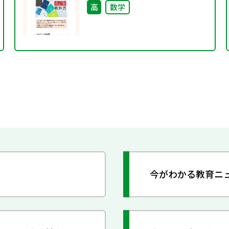
高
数学
今がわかる教育ニ