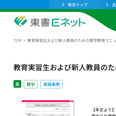
総合トップ
企
TOP
教育実習生および新人教員のための数学教育マニ
教育実習生および新人教員のた
高
数学
実践事例
【本文より】