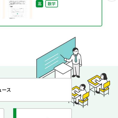
高
数学
ュース