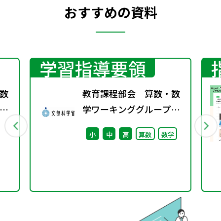
おすすめの資料
学習指導要領
数
教育課程部会 算数・数
学ワーキンググループ
（第1回） 配付資料
小
中
高
算数
数学