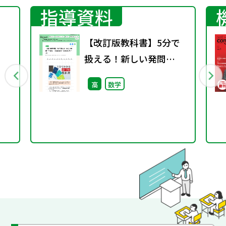
指導資料
【改訂版教科書】5分で
扱える！新しい発問
）
「Think」
高
数学
（Standard・Selectシ
リーズ）