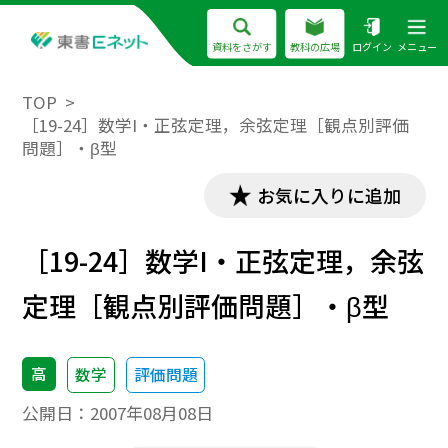
資料をさがす
教科の広場
ログイン
メニュー
TOP
［19-24］数学I・正弦定理，余弦定理［観点別評価
問題］・β型
お気に入りに追加
［19-24］数学I・正弦定理，余弦
定理［観点別評価問題］・β型
高
数学
評価問題
公開日：
2007年08月08日