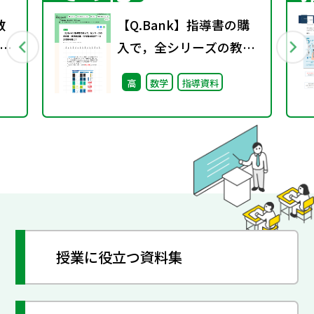
数
【Q.Bank】指導書の購
行
入で，全シリーズの教科
書・準拠問題集・参考書
高
数学
指導資料
の問題データが使用可能
に！
授業に役立つ資料集