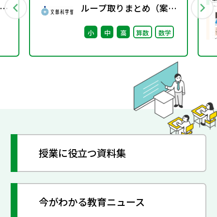
ク
ループ取りまとめ（案）
※会議後修正
小
中
高
算数
数学
授業に役立つ資料集
今がわかる教育ニュース