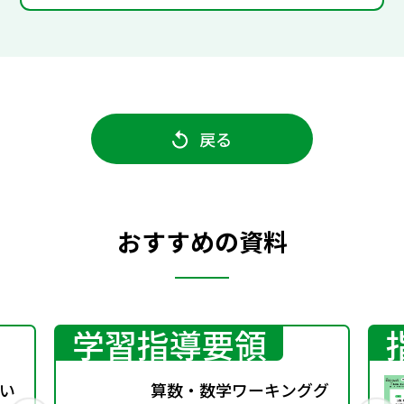
戻る
おすすめの資料
学習指導要領
い
算数・数学ワーキンググ