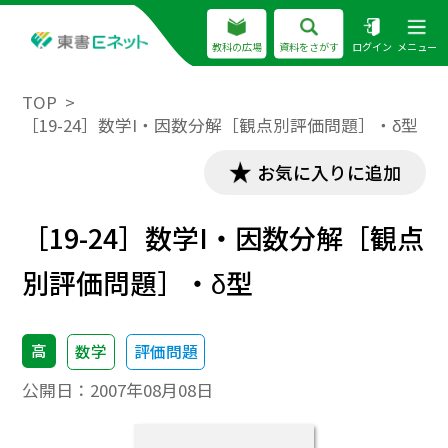
教科の広場
資料をさがす
ログイン
メニュー
TOP
［19-24］数学I・因数分解［観点別評価問題］・δ型
お気に入りに追加
［19-24］数学I・因数分解［観点
別評価問題］・δ型
高
数学
評価問題
公開日：
2007年08月08日