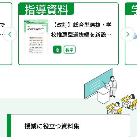
指導資料
で
【改訂】総合型選抜・学
校推薦型選抜編を新設
（NEW ACTION
高
数学
FRONTIER）
授業に役立つ資料集