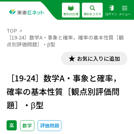
教科の広場
資料をさがす
ログイン
メニュー
TOP
［19-24］数学A・事象と確率，確率の基本性質［観
点別評価問題］・β型
お気に入りに追加
［19-24］数学A・事象と確率，
確率の基本性質［観点別評価問
題］・β型
高
数学
評価問題