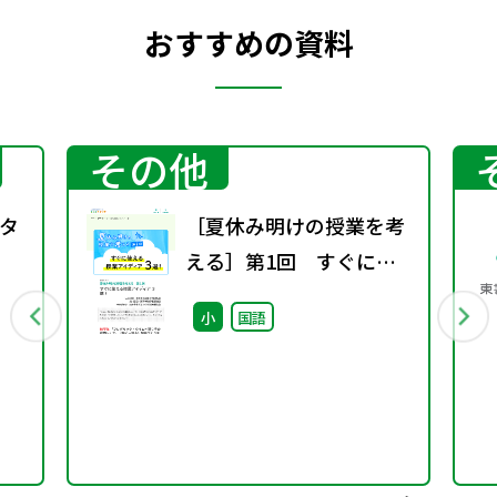
おすすめの資料
その他
タ
［夏休み明けの授業を考
える］第1回 すぐに使
える授業アイディア 3
小
国語
選！