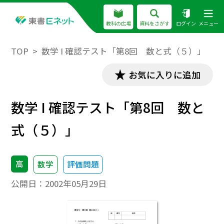
教科の広場
資料をさがす
ログイン
メニュー
TOP
数学 I 確認テスト「第8回 数と式（５）」
お気に入りに追加
数学 I 確認テスト「第8回 数と
式（５）」
高
数学
評価問題
公開日：
2002年05月29日