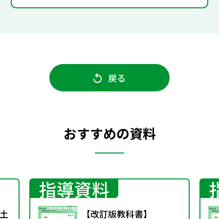
戻る
おすすめの資料
指導資料
土
【改訂版教科書】