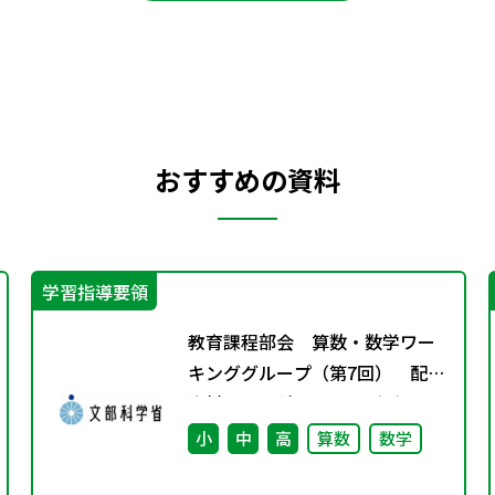
おすすめの資料
学習指導要領
教育課程部会 算数・数学ワー
キンググループ（第7回） 配付
資料 ※理科ワーキンググルー
プ（第6回）と合同開催
小
中
高
算数
数学