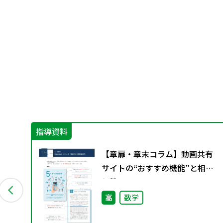
指導資料
ー
【章扉・章末コラム】動画共有
配付
サイトの“おすすめ機能”と相関
係数
高
数学