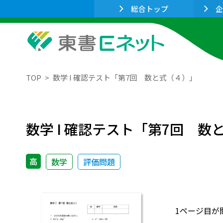
総合トップ
企
TOP
数学 I 確認テスト「第7回 数と式（４）」
数学 I 確認テスト「第7回 数
高
数学
評価問題
1ページ目が