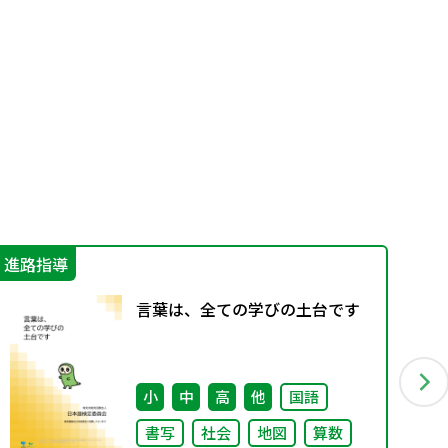
進路指導
指
言葉は、全ての学びの土台です
小
中
高
他
国語
書写
社会
地図
算数