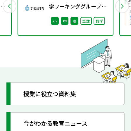
」に
学ワーキンググループ
夫
（第7回） 配付資料
小
中
高
算数
数学
※理科ワーキンググルー
プ（第6回）と合同開催
授業に役立つ資料集
今がわかる教育ニュース