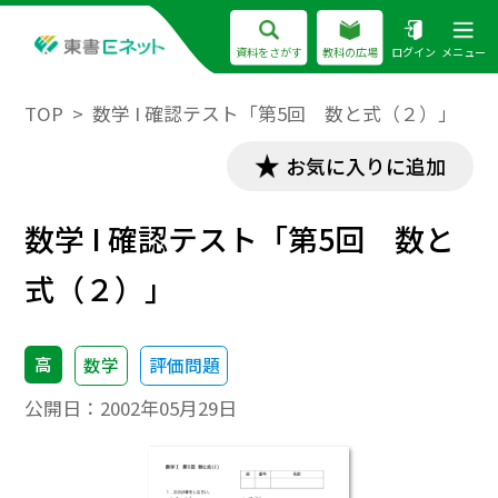
資料をさがす
教科の広場
ログイン
メニュー
TOP
数学 I 確認テスト「第5回 数と式（２）」
お気に入りに追加
数学 I 確認テスト「第5回 数と
式（２）」
高
数学
評価問題
公開日：
2002年05月29日