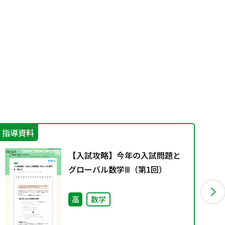
指導資料
指
【入試攻略】今年の入試問題と
グローバル数学Ⅲ（第1回）
高
数学