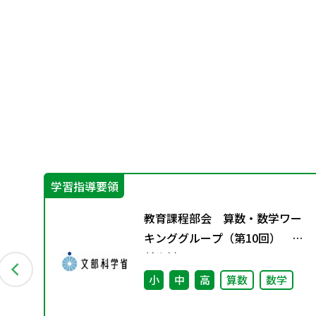
学習指導要領
教育課程部会 算数・数学ワー
キンググループ（第10回） 配
付資料
小
中
高
算数
数学