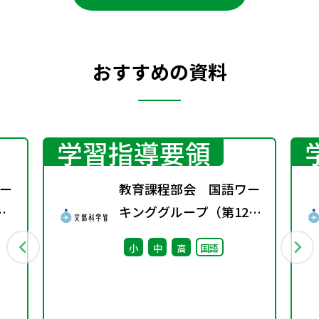
おすすめの資料
学習指導要領
ー
教育課程部会 国語ワー
キンググループ（第12
回） 配付資料
小
中
高
国語