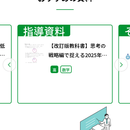
指導資料
低
【改訂版教科書】思考の
ー
戦略編で捉える2025年入
k
試問題（Advancedシリ
高
数学
ーズ）