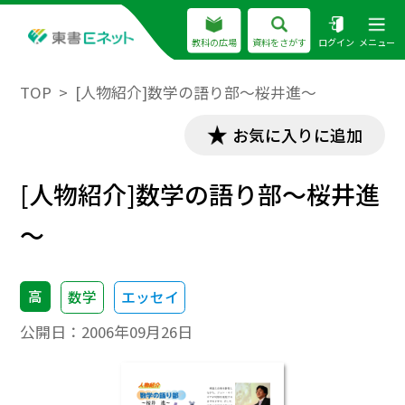
教科の広場
資料をさがす
ログイン
メニュー
TOP
[人物紹介]数学の語り部～桜井進～
お気に入りに追加
[人物紹介]数学の語り部～桜井進
～
高
数学
エッセイ
公開日：
2006年09月26日