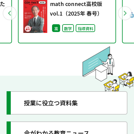
た
math connect高校版
vol.1（2025年 春号）
高
数学
指導資料
授業に役立つ資料集
今がわかる教育ニュース