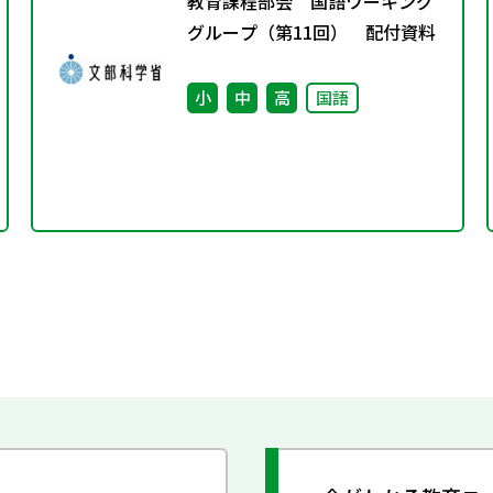
教育課程部会 国語ワーキング
グループ（第11回） 配付資料
小
中
高
国語