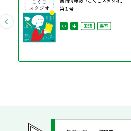
国語情報誌「こくごスタジオ」
る
第１号
う
小
中
国語
書写