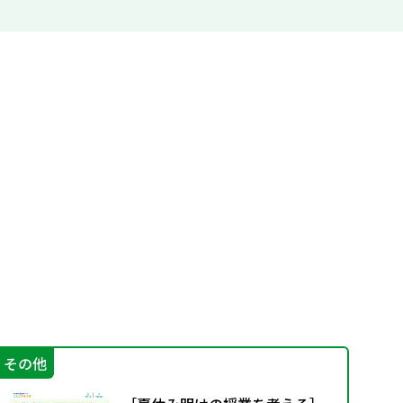
その他
機