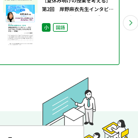
［夏休み明けの授業を考える］
第2回 岸野麻衣先生インタビュ
ー～子どもがうれしさを感じら
れる学びを作る～（前編）
小
国語