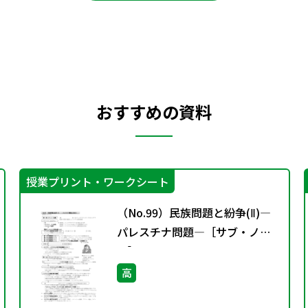
おすすめの資料
授業プリント・ワークシート
（No.99）民族問題と紛争(Ⅱ)―
パレスチナ問題―［サブ・ノー
ト］
高