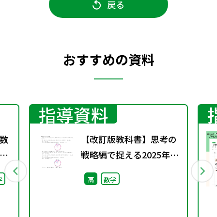
戻る
おすすめの資料
指導資料
数
【改訂版教科書】思考の
戦略編で捉える2025年入
試問題（Advancedシリ
学
高
数学
ーズ）