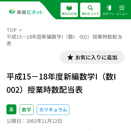
教科の広場
資料をさがす
ログイン
メニュー
TOP
平成15－18年度新編数学I（数I 002）授業時数配当
表
お気に入りに追加
平成15－18年度新編数学I（数I
002）授業時数配当表
高
数学
カリキュラム
公開日：
2002年11月22日