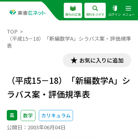
教科の広場
資料をさがす
ログイン
メニュー
TOP
（平成15－18）「新編数学A」シラバス案・評価規準
表
お気に入りに追加
（平成15－18）「新編数学A」シ
ラバス案・評価規準表
高
数学
カリキュラム
公開日：
2003年06月04日