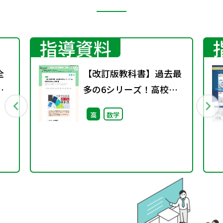
指導資料
全
【改訂版教科書】過去最
し
多の6シリーズ！高校数
学の新しい教科書
高
数学