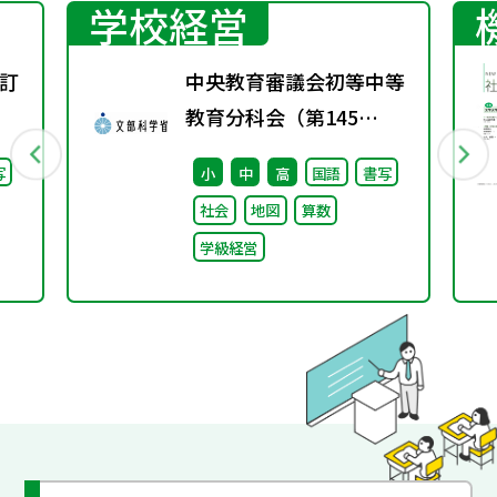
学校経営
訂
中央教育審議会初等中等
教育分科会（第145
回） 配付資料
写
小
中
高
国語
書写
社会
地図
算数
学級経営