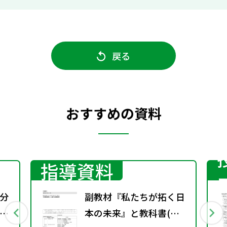
戻る
おすすめの資料
指導資料
分
副教材『私たちが拓く日
本の未来』と教科書(現