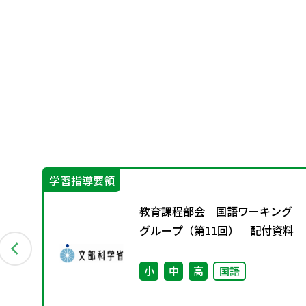
学習指導要領
］
教育課程部会 国語ワーキング
ビュ
グループ（第11回） 配付資料
ら
小
中
高
国語