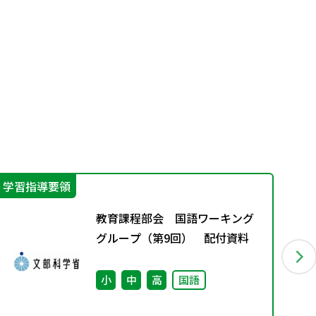
学習指導要領
そ
教育課程部会 国語ワーキング
グループ（第9回） 配付資料
小
中
高
国語