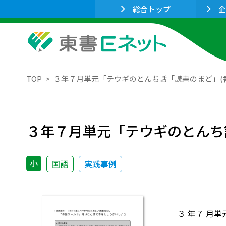
総合トップ
企
TOP
３年７月単元「テウギのとんち話「読書のまど」(
３年７月単元「テウギのとんち
小
国語
実践事例
３ 年７ 月