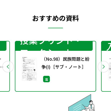
おすすめの資料
授業プリント・
ワークシート
ー
（No.98）民族問題と紛
す
争(Ⅰ)［サブ・ノート］
高