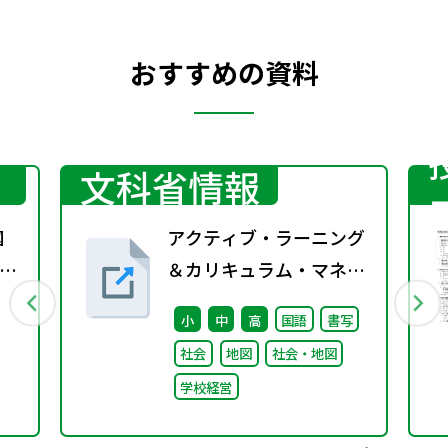
おすすめの資料
文科省情報
国
アクティブ・ラーニング
の
＆カリキュラム・マネジ
ー
メントサミット2018
小
中
高
国語
書写
社会
地図
社会・地図
学校経営