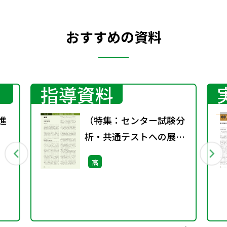
おすすめの資料
指導資料
進
（特集：センター試験分
］
析・共通テストへの展
望）倫理
高