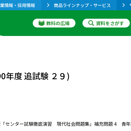
業情報・採用情報
商品ラインナップ・サービス
教科の広場
資料をさがす
0年度 追試験 ２９)
版「センター試験徹底演習 現代社会問題集」補充問題 4 青年期