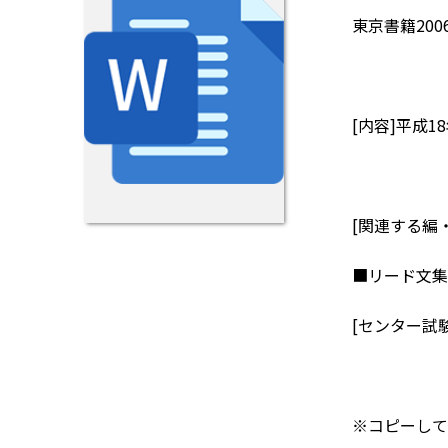
東京書籍200
[内容]平成
[関連する編
■リード文集
[センター試験
※コピーして