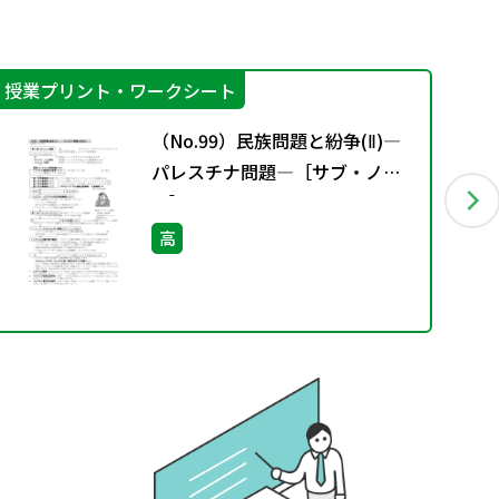
授業プリント・ワークシート
授
（No.99）民族問題と紛争(Ⅱ)―
パレスチナ問題―［サブ・ノー
ト］
高