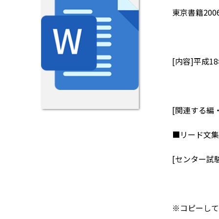
東京書籍200
[内容]平成
[関連する編
■リード文集
[センター試験
※コピーして