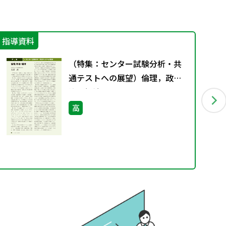
指導資料
授
（特集：センター試験分析・共
通テストへの展望）倫理，政
治・経済
高