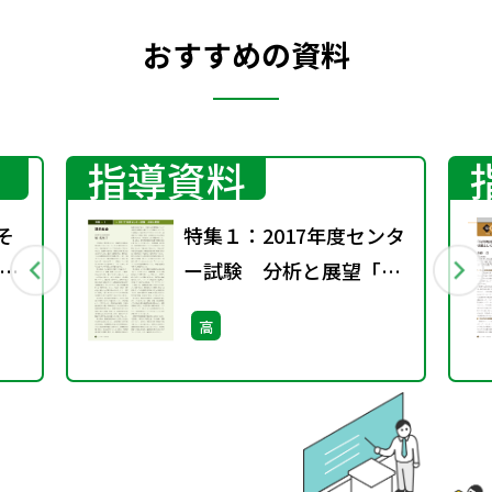
おすすめの資料
指導資料
そ
特集１：2017年度センタ
ー
ー試験 分析と展望「現
代社会」
高