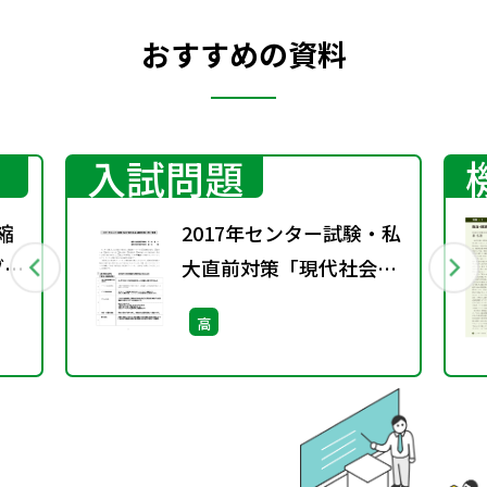
おすすめの資料
入試問題
縮
2017年センター試験・私
ブ・
大直前対策「現代社会」
一問一答集
高